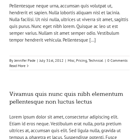
Pellentesque neque urna, accumsan quis volutpat ut,
hendrerit et sapien. Nulla lobortis aliquam nisl et lacinia.
Nulla facilisi. Ut nisi nulla, ultrices ut viverra sit amet, sagittis
quis purus. Nunc eget nibh lorem. Quisque ac leo ut est
semper varius. Nullam sit amet semper odio. Vestibulum
tempor hendrerit vehicula. Pellentesque […]
By
Jennifer Pade
|
July 31st, 2012
|
Misc
,
Pricing
,
Technical
|
0 Comments
Read More
Vivamus quis nunc quis nibh elementum
pellentesque non luctus lectus
Lorem ipsum dolor sit amet, consectetur adipiscing elit.
Etiam id eros neque. Vestibulum erat nulla, porta pretium
ultrices at, accumsan quis elit. Sed ligula nulla, gravida ut
tempus a, pharetra et lacus. Suspendisse potenti. Fusce