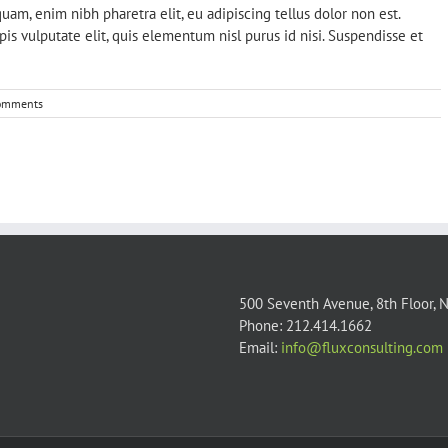
am, enim nibh pharetra elit, eu adipiscing tellus dolor non est.
rpis vulputate elit, quis elementum nisl purus id nisi. Suspendisse et
omments
500 Seventh Avenue, 8th Floor, 
Phone: 212.414.1662
Email:
info@fluxconsulting.com