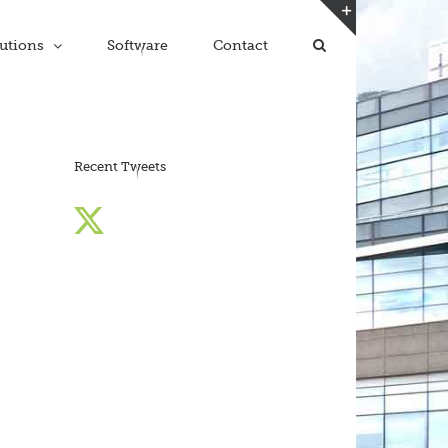
Toggle
utions
Software
Contact
Sliding
Bar
Area
Recent Tweets