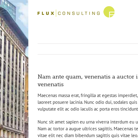
Skip
to
content
Nam ante quam, venenatis a auctor 
venenatis
Maecenas massa erat, fringilla at egestas imperdiet,
laoreet posuere lacinia. Nunc odio dui, sodales quis
vulputate elit ac odio iaculis ac porta eros tincidun
Nunc sit amet sapien eu urna viverra interdum eu u
Nam ac tortor a augue ultrices sagittis. Maecenas te
vitae elit nec diam bibendum sagittis quis vitae leo