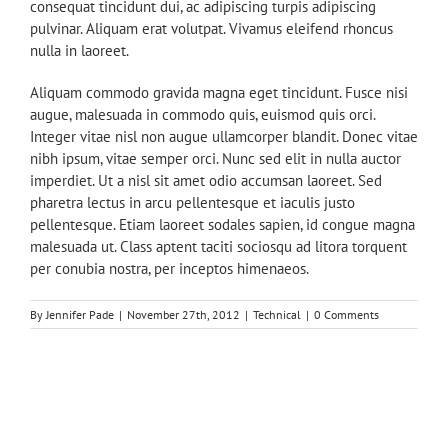
consequat tincidunt dui, ac adipiscing turpis adipiscing
pulvinar. Aliquam erat volutpat. Vivamus eleifend rhoncus
nulla in laoreet.
Aliquam commodo gravida magna eget tincidunt. Fusce nisi
augue, malesuada in commodo quis, euismod quis orci.
Integer vitae nisl non augue ullamcorper blandit. Donec vitae
nibh ipsum, vitae semper orci. Nunc sed elit in nulla auctor
imperdiet. Ut a nisl sit amet odio accumsan laoreet. Sed
pharetra lectus in arcu pellentesque et iaculis justo
pellentesque. Etiam laoreet sodales sapien, id congue magna
malesuada ut. Class aptent taciti sociosqu ad litora torquent
per conubia nostra, per inceptos himenaeos.
By
Jennifer Pade
|
November 27th, 2012
|
Technical
|
0 Comments